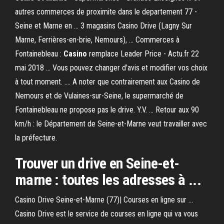
autres commerces de proximite dans le departement 77 -
Seine et Marne en ... 3 magasins Casino Drive (Lagny Sur
Marne, Ferrières-en-brie, Nemours), ... Commerces à
Fontainebleau :
Casino
remplace Leader Price - Actu.fr 22
mai 2018 ... Vous pouvez changer d'avis et modifier vos choix
à tout moment. .... A noter que contrairement aux Casino de
Nemours et de Vulaines-sur-Seine, le supermarché de
Fontainebleau ne propose pas le drive. Y.V. ... Retour aux 90
km/h : le Département de Seine-et-Marne veut travailler avec
la préfecture.
Trouver un
drive
en
Seine
-
et
-
marne
: toutes les adresses à ...
Casino Drive Seine-et-Marne (77)| Courses en ligne sur ...
Casino Drive est le service de courses en ligne qui va vous