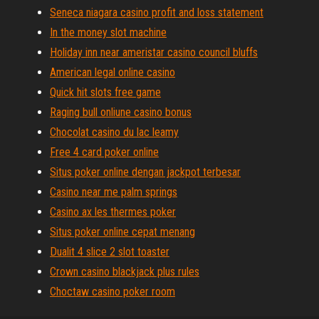
Seneca niagara casino profit and loss statement
In the money slot machine
Holiday inn near ameristar casino council bluffs
American legal online casino
Quick hit slots free game
Raging bull onliune casino bonus
Chocolat casino du lac leamy
Free 4 card poker online
Situs poker online dengan jackpot terbesar
Casino near me palm springs
Casino ax les thermes poker
Situs poker online cepat menang
Dualit 4 slice 2 slot toaster
Crown casino blackjack plus rules
Choctaw casino poker room