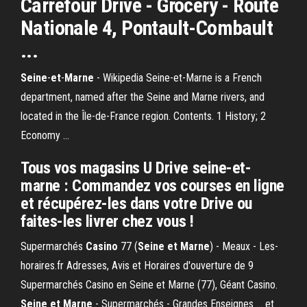
Carrefour Drive - Grocery - Route
Nationale 4, Pontault-Combault
...
Seine
-
et
-
Marne
- Wikipedia Seine-et-Marne is a French
department, named after the Seine and Marne rivers, and
located in the Île-de-France region. Contents. 1 History; 2
Economy ...
Tous vos magasins U Drive seine-et-
marne : Commandez vos courses en ligne
et récupérez-les dans votre Drive ou
faites-les livrer chez vous !
Supermarchés
Casino
77 (
Seine et Marne
) - Meaux - Les-
horaires.fr Adresses, Avis et Horaires d'ouverture de 9
Supermarchés Casino en Seine et Marne (77), Géant Casino.
Seine et Marne
- Supermarchés - Grandes Enseignes ... et