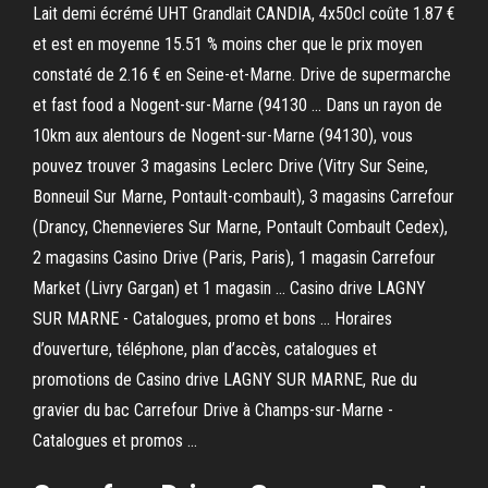
Lait demi écrémé UHT Grandlait CANDIA, 4x50cl coûte 1.87 €
et est en moyenne 15.51 % moins cher que le prix moyen
constaté de 2.16 € en Seine-et-Marne. Drive de supermarche
et fast food a Nogent-sur-Marne (94130 ... Dans un rayon de
10km aux alentours de Nogent-sur-Marne (94130), vous
pouvez trouver 3 magasins Leclerc Drive (Vitry Sur Seine,
Bonneuil Sur Marne, Pontault-combault), 3 magasins Carrefour
(Drancy, Chennevieres Sur Marne, Pontault Combault Cedex),
2 magasins Casino Drive (Paris, Paris), 1 magasin Carrefour
Market (Livry Gargan) et 1 magasin ... Casino drive LAGNY
SUR MARNE - Catalogues, promo et bons ... Horaires
d’ouverture, téléphone, plan d’accès, catalogues et
promotions de Casino drive LAGNY SUR MARNE, Rue du
gravier du bac Carrefour Drive à Champs-sur-Marne -
Catalogues et promos ...