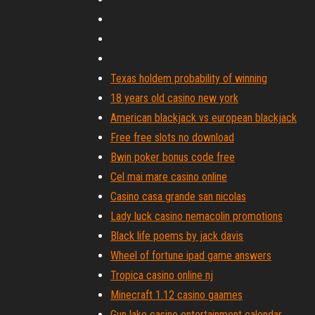
Texas holdem probability of winning
18 years old casino new york
American blackjack vs european blackjack
Free free slots no download
Bwin poker bonus code free
Cel mai mare casino online
Casino casa grande san nicolas
Lady luck casino nemacolin promotions
Black life poems by jack davis
Wheel of fortune ipad game answers
Tropica casino online nj
Minecraft 1.12 casino gaames
Gun lake casino entertainment calendar