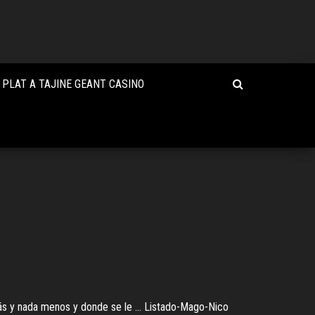
PLAT A TAJINE GEANT CASINO
ás y nada menos y donde se le ... Listado-Mago-Nico