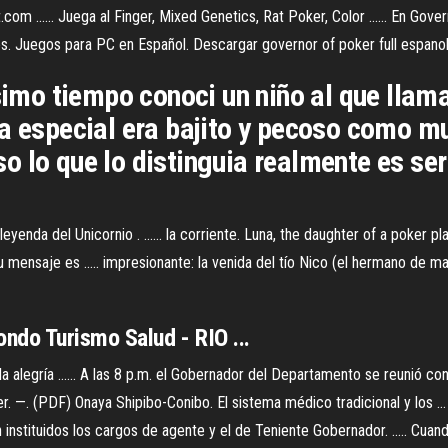
om ...... Juega al Finger, Mixed Genetics, Rat Poker, Color ...... En Go
. Juegos para PC en Español. Descargar governor of poker full espano
mo tiempo conoci un niño al que llam
a especial era bajito y pecoso como m
 lo que lo distinguia realmente es ser
eyenda del Unicornio . ...... la corriente. Luna, the daughter of a poker p
u mensaje es ..... impresionante: la venida del tío Nico (el hermano d
ndo Turismo Salud - RIO ...
 alegría ...... A las 8 p.m. el Gobernador del Departamento se reunió con 
er. —. (PDF) Onaya Shipibo-Conibo. El sistema médico tradicional y los ...
ueron instituidos los cargos de agente y el de Teniente Gobernador. .....