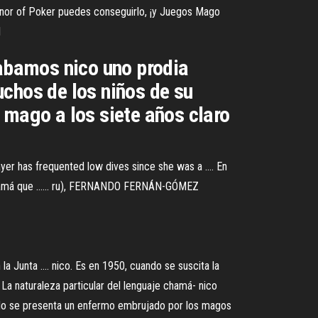
vernor of Poker puedes conseguirlo, ¡y Juegos Mago
l
abamos nico uno prodia
uchos de los niños de su
 mago a los siete años claro
layer has frequented low dives since she was a .... En
e mamá que ...... ru), FERNANDO FERNÁN-GÓMEZ
la Junta .... nico. Es en 1950, cuando se suscita la
 La naturaleza particular del lenguaje chamá- nico
 Cuando se presenta un enfermo embrujado por los magos