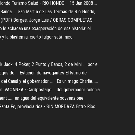
 Hondo Turismo Salud - RIO HONDO ... 15 Jun 2008 ...
anca, ... San Mart n de Las Termas de R o Hondo,
i n ... (PDF) Borges, Jorge Luis / OBRAS COMPLETAS
o le achacan una exasperación de esa historia: el
 y la blasfemia, cierto fulgor satá- nico.
k Jack, 4 Poker, 2 Punto y Banca, 2 de Mini .... por el
agos de ... Estación de navegantes El Istmo de
l Canal y el gobernador ...... Es un mago Charlie. ....
con. VACANZA - Cardpostage ... del gobernador colonia
ment ...... en agua del equivalente sovvenzione
.. Santa Fe, provincia rica - SIN MORDAZA Entre Ríos