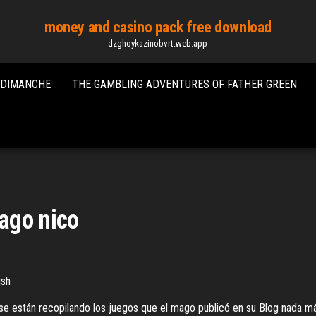
money and casino pack free download
dzghoykazinobvrt.web.app
 DIMANCHE
THE GAMBLING ADVENTURES OF FATHER GREEN
ago nico
ish
e se están recopilando los juegos que el mago publicó en su Blog nada m